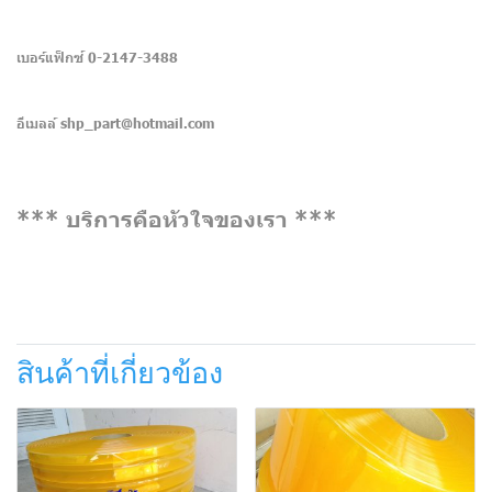
เบอร์แฟ็กซ์ 0-2147-3488
อีเมลล์ shp_part@hotmail.com
*** บริการคือหัวใจของเรา ***
สินค้าที่เกี่ยวข้อง