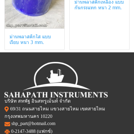
ม่านพลาสติกเหลือง แบบ
กันกระแทก หนา 2 mm.
ม่านพลาสติกใส แบบ
เรียบ หนา 3 mm.
บริษัท สหพัฐ อินสทรูเม้นท์ จำกัด
69/31 ถนนสายไหม แขวงสายไหม เขตสายไหม
กรุงเทพมหานคร 10220
shp_part@hotmail.com
0-2147-3488 (แฟกซ์)