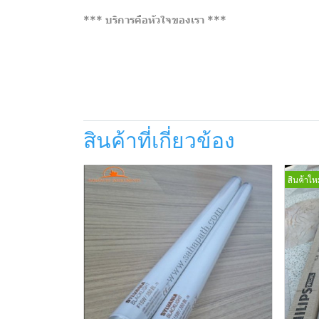
*** บริการคือหัวใจของเรา ***
สินค้าที่เกี่ยวข้อง
สินค้าใหม