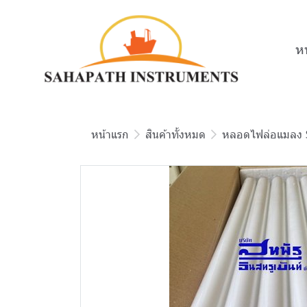
ห
หน้าแรก
สินค้าทั้งหมด
หลอดไฟล่อแมลง 