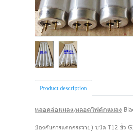
Product description
หลอดล่อแมลง,หลอดไฟดักแมลง
Bla
ป้องกันการแตกกระจาย) ชนิด T12 ขั้ว 