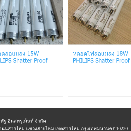
อดล่อแมลง 15W
หลอดไฟล่อแมลง 18W
LIPS Shatter Proof
PHILIPS Shatter Proof
พัฐ อินสทรูเม้นท์ จำกัด
 ถนนสายไหม แขวงสายไหม เขตสายไหม กรุงเทพมหานคร 10220