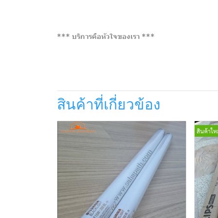
*** บริการคือหัวใจของเรา ***
สินค้าที่เกี่ยวข้อง
สินค้าใหม