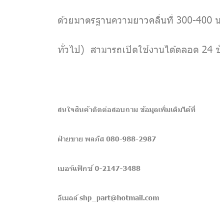
ด้วยมาตรฐานความยาวคลื่นที่ 300-400 
ทั่วไป) สามารถเปิดใช้งานได้ตลอด 24 ช
สนใจสินค้าติดต่อสอบถาม ข้อมูลเพิ่มเติมได้ที่
ฝ่ายขาย พลภัส 080-988-2987
เบอร์แฟ็กซ์ 0-2147-3488
อีเมลล์ shp_part@hotmail.com