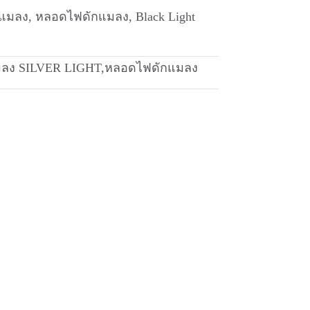
มลง, หลอดไฟดักแมลง, Black Light
ลง SILVER LIGHT
,
หลอดไฟดักแมลง