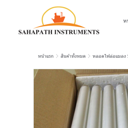
ห
หน้าแรก
สินค้าทั้งหมด
หลอดไฟล่อแมลง 