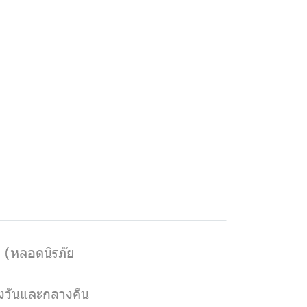
(หลอดนิรภัย
งวันและกลางคืน