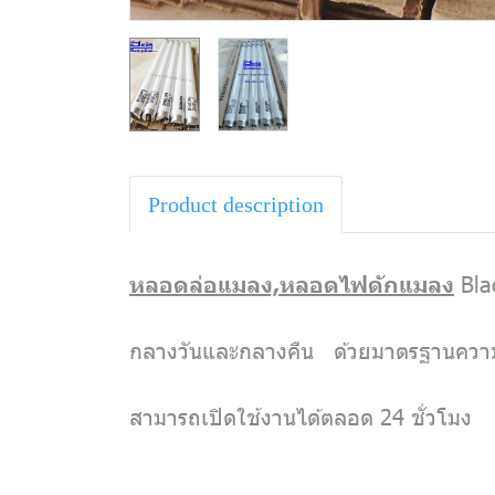
Product description
หลอดล่อแมลง,หลอดไฟดักแมลง
Bla
กลางวันและกลางคืน ด้วยมาตรฐานความยา
สามารถเปิดใช้งานได้ตลอด 24 ชั่วโมง