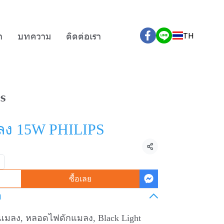
า
บทความ
ติดต่อเรา
TH
PS
ง 15W PHILIPS
แชร์
ซื้อเลย
อ
มลง, หลอดไฟดักแมลง, Black Light