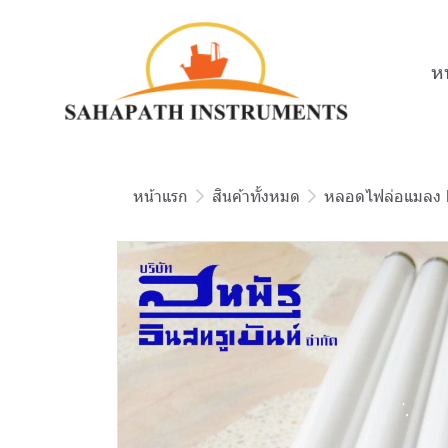
ห
หน้าแรก
สินค้าทั้งหมด
หลอดไฟล่อแมลง 