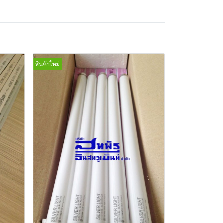
สินค้าใหม่