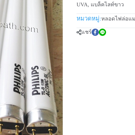
UVA, แบล็คไลท์ขาว
หมวดหมู่:
หลอดไฟล่อแม
แชร์