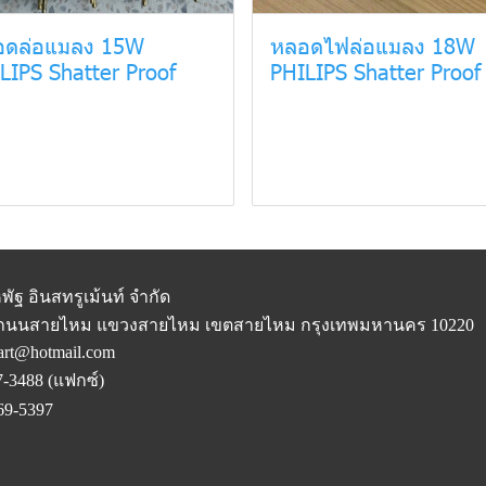
อดล่อแมลง 15W
หลอดไฟล่อแมลง 18W
LIPS Shatter Proof
PHILIPS Shatter Proof
พัฐ อินสทรูเม้นท์ จำกัด
 ถนนสายไหม แขวงสายไหม เขตสายไหม กรุงเทพมหานคร 10220
art@hotmail.com
-3488 (แฟกซ์)
69-5397