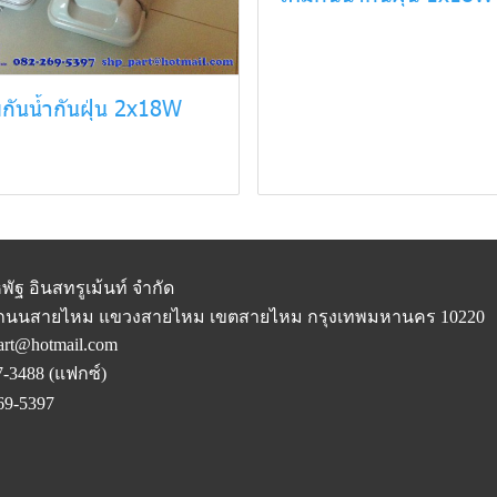
กันน้ำกันฝุ่น 2x18W
พัฐ อินสทรูเม้นท์ จำกัด
 ถนนสายไหม แขวงสายไหม เขตสายไหม กรุงเทพมหานคร 10220
art@hotmail.com
-3488 (แฟกซ์)
69-5397