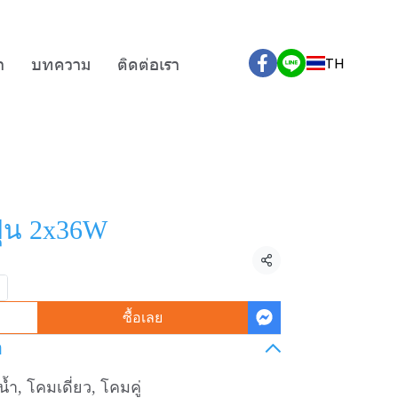
า
บทความ
ติดต่อเรา
TH
ุ่น 2x36W
แชร์
ซื้อเลย
อ
้ำ, โคมเดี่ยว, โคมคู่