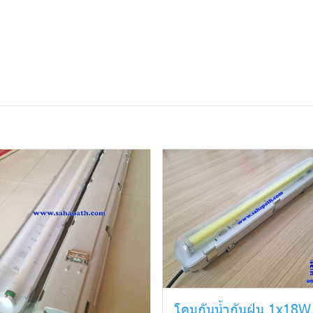
โคมกันน้ำกันฝุ่น 1x18W