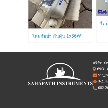
โคม
โคมกันน้ำ กันฝุ่น 1x36W
บริษัท สห
69/31
shp_p
0-2147
082-2