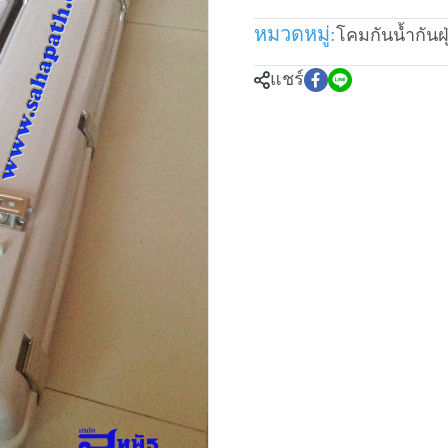
หมวดหมู่:
โคมกันน้ำกันฝุ
แชร์