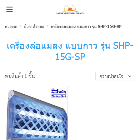
หน้าแรก
สินค้าทั้งหมด
เครื่องล่อแมลง แบบกาว รุ่น SHP-15G-SP
เครื่องล่อแมลง แบบกาว รุ่น SHP-
15G-SP
พบสินค้า 1 ชิ้น
ความน่าสนใจ