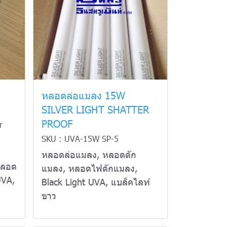
หลอดล่อแมลง 15W
SILVER LIGHT SHATTER
PROOF
r
SKU : UVA-15W SP-5
หลอดล่อแมลง, หลอดดัก
หลอด
แมลง, หลอดไฟดักแมลง,
UVA,
Black Light UVA, แบล็คไลท์
ขาว