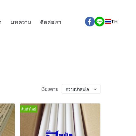
า
บทความ
ติดต่อเรา
TH
เรียงตาม
ความน่าสนใจ
สินค้าใหม่