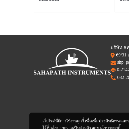
บริษัท สห
69/31
shp_p
0-2147
082-2
เว็บไซต์นี้มีการใช้งานคุกกี้ เพื่อเพิ่มประสิทธิภาพ
ได้ที่
นโยบายความเป็นส่วนตัว
และ
นโยบายคุกกี้