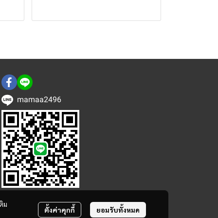
mamaa2496
ติม
ตั้งค่าคุกกี้
ยอมรับทั้งหมด