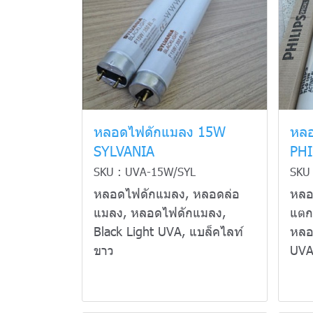
หลอดไฟดักแมลง 15W
หล
SYLVANIA
PHI
SKU : UVA-15W/SYL
SKU
หลอดไฟดักแมลง, หลอดล่อ
หลอด
แมลง, หลอดไฟดักแมลง,
แตก
Black Light UVA, แบล็คไลท์
หลอ
ขาว
UVA