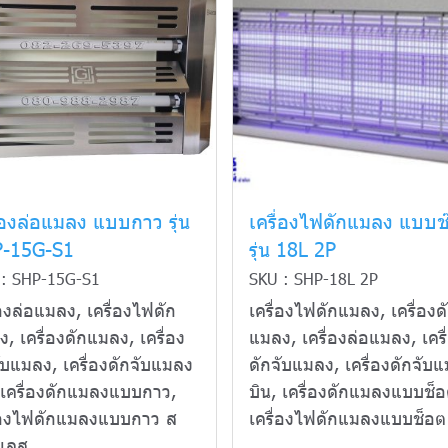
ื่องล่อแมลง แบบกาว รุ่น
เครื่องไฟดักแมลง แบบช
-15G-S1
รุ่น 18L 2P
 : SHP-15G-S1
SKU : SHP-18L 2P
่องล่อแมลง, เครื่องไฟดัก
เครื่องไฟดักแมลง, เครื่องด
, เครื่องดักแมลง, เครื่อง
แมลง, เครื่องล่อแมลง, เครื
ับแมลง, เครื่องดักจับแมลง
ดักจับแมลง, เครื่องดักจับ
 เครื่องดักแมลงแบบกาว,
บิน, เครื่องดักแมลงแบบช็อ
ื่องไฟดักแมลงแบบกาว ส
เครื่องไฟดักแมลงแบบช็อต
เลส