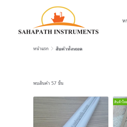
ห
หน้าแรก
สินค้าทั้งหมด
พบสินค้า 57 ชิ้น
สินค้าใหม