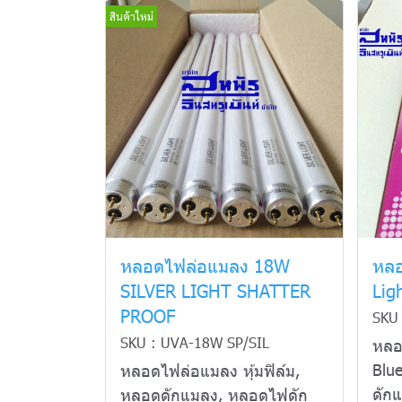
สินค้าใหม่
หลอดไฟล่อแมลง 18W
หลอ
SILVER LIGHT SHATTER
Lig
PROOF
SKU
SKU : UVA-18W SP/SIL
หลอ
Blu
หลอดไฟล่อแมลง หุ้มฟิล์ม,
ดัก
หลอดดักแมลง, หลอดไฟดัก