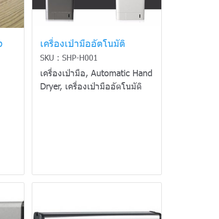
p
เครื่องเป่ามืออัตโนมัติ
SKU : SHP-H001
เครื่องเป่ามือ, Automatic Hand
Dryer, เครื่องเป่ามืออัตโนมัติ