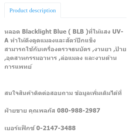
Product description
หลอด Blacklight Blue ( BLB )ที่ให้แสง UV-
A
ทำให้ดึงดูดแมลงและสัตว์ปีกแข็ง
สามารถใช้กับเครื่องตรวจธนบัตร ,งานยา ,ป้าย
,อุตสาหกรรมอาหาร ,ล่อแมลง และงานด้าน
การแพทย์
สนใจสินค้าติดต่อสอบถาม ข้อมูลเพิ่มเติมได้ที่
ฝ่ายขาย คุณพลภัส 080-988-2987
เบอร์แฟ็กซ์ 0-2147-3488