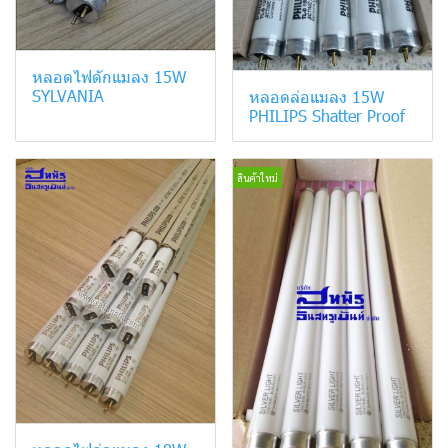
หลอดไฟดักแมลง 15W
SYLVANIA
หลอดล่อแมลง 15W
PHILIPS Shatter Proof
สินค้าใหม่