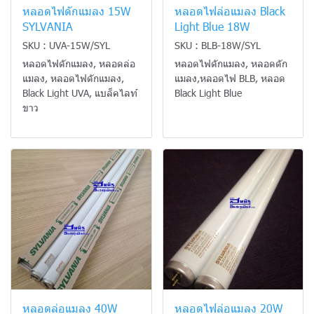
หลอดไฟดักแมลง 15W
หลอดไฟล่อแมลง Black
SYLVANIA
Light Blue 18W
SKU : UVA-15W/SYL
SKU : BLB-18W/SYL
หลอดไฟดักแมลง, หลอดล่อ
หลอดไฟดักแมลง, หลอดดัก
แมลง, หลอดไฟดักแมลง,
แมลง,หลอดไฟ BLB, หลอด
Black Light UVA, แบล็คไลท์
Black Light Blue
ขาว
หลอดล่อแมลง 40W
หลอดไฟล่อแมลง 20W