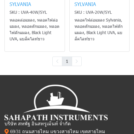
SYLVANIA
SYLVANIA
SKU : UVA-40W/SYL
SKU : UVA-20W/SYL
หลอดล่อแมลง, หลอดไฟล่อ
หลอดไฟล่อแมลง Sylvania,
แมลง, หลอดดักแมลง, หลอด
หลอดดักแมลง, หลอดไฟดัก
ไฟดักแมลง, Black Light
แมลง, Black Light UVA, แบ
UVA, แบล็คไลท์ขาว
ล็คไลท์ขาว
1
บริษัท สหพัฐ อินสทรูเม้นท์ จำกัด
69/31 ถนนสายไหม แขวงสายไหม เขตสายไหม