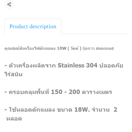
แชร์
Product description
คุณสมบัติเครื่องไฟดักแมลง 18W ( วัตต์ ) รุ่นกาว สแตนเลส
- ตัวเครื่องผลิตจาก Stainless 304 ปลอดภัย
ไร้สนิม
- ครอบคลุมพื้นที่ 150 - 200 ตารางเมตร
- ใช้หลอดดักแมลง ขนาด 18W. จำนวน 2
หลอด