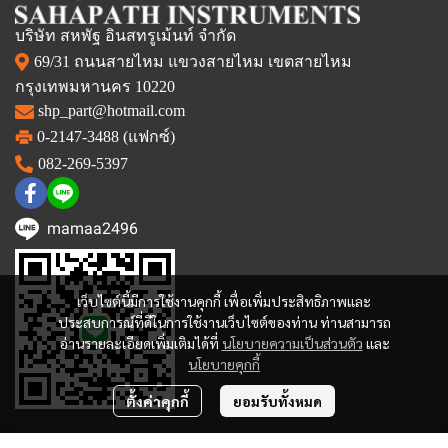
บริษัท สหพัฐ อินสทรูเม้นท์ จำกัด
69/31 ถนนสายไหม แขวงสายไหม เขตสายไหม
กรุงเทพมหานคร 10220
shp_part@hotmail.com
0-2147-3488 (แฟกซ์)
082-269-5397
mamaa2496
เว็บไซต์นี้มีการใช้งานคุกกี้ เพื่อเพิ่มประสิทธิภาพและ
ประสบการณ์ที่ดีในการใช้งานเว็บไซต์ของท่าน ท่านสามารถ
อ่านรายละเอียดเพิ่มเติมได้ที่
นโยบายความเป็นส่วนตัว
และ
นโยบายคุกกี้
ตั้งค่าคุกกี้
ยอมรับทั้งหมด