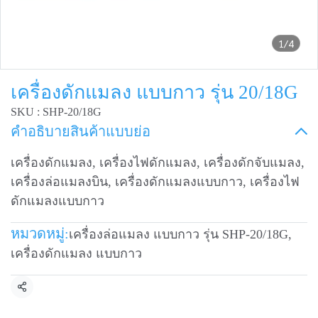
1/4
เครื่องดักแมลง แบบกาว รุ่น 20/18G
SKU : SHP-20/18G
คำอธิบายสินค้าแบบย่อ
เครื่องดักแมลง, เครื่องไฟดักแมลง, เครื่องดักจับแมลง,
เครื่องล่อแมลงบิน, เครื่องดักแมลงแบบกาว, เครื่องไฟ
ดักแมลงแบบกาว
หมวดหมู่:
เครื่องล่อแมลง แบบกาว รุ่น SHP-20/18G
,
เครื่องดักแมลง แบบกาว
แชร์