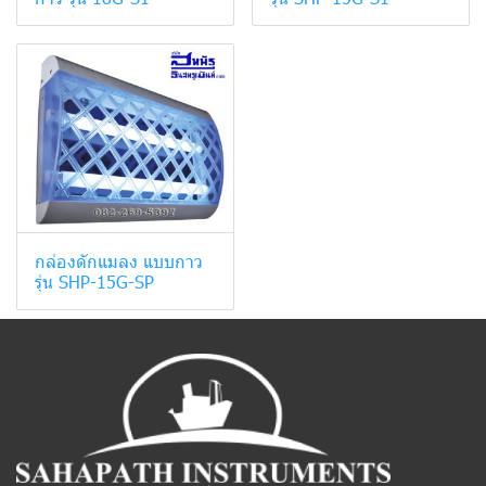
กล่องดักแมลง แบบกาว
รุ่น SHP-15G-SP