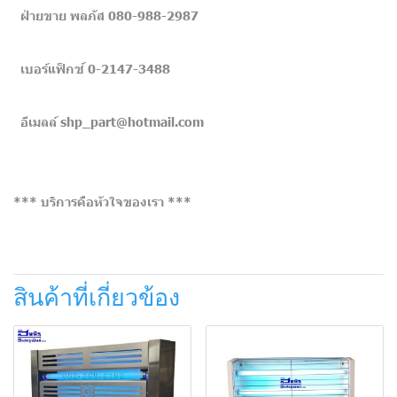
ฝ่ายขาย พลภัส 080-988-2987
เบอร์แฟ็กซ์ 0-2147-3488
อีเมลล์ shp_part@hotmail.com
*** บริการคือหัวใจของเรา ***
สินค้าที่เกี่ยวข้อง