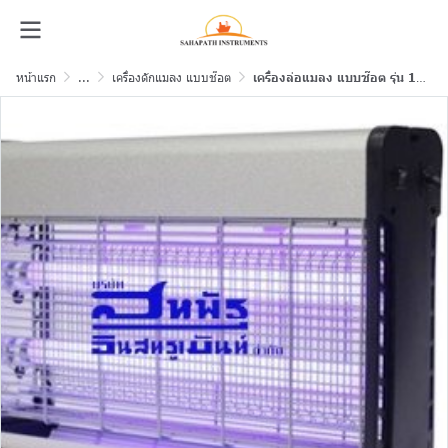
หน้าแรก
...
เครื่องดักแมลง แบบช๊อต
เครื่องล่อแมลง แบบช๊อต รุ่น 15LC 2P