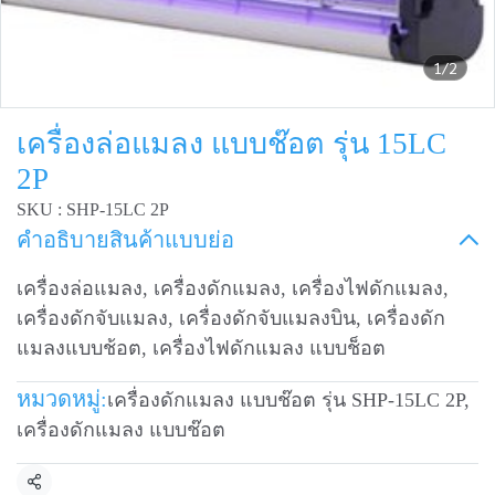
1/2
เครื่องล่อแมลง แบบช๊อต รุ่น 15LC
2P
SKU : SHP-15LC 2P
คำอธิบายสินค้าแบบย่อ
เครื่องล่อแมลง, เครื่องดักแมลง, เครื่องไฟดักแมลง,
เครื่องดักจับแมลง, เครื่องดักจับแมลงบิน, เครื่องดัก
แมลงแบบช้อต, เครื่องไฟดักแมลง แบบช็อต
หมวดหมู่:
เครื่องดักแมลง แบบช๊อต รุ่น SHP-15LC 2P
,
เครื่องดักแมลง แบบช๊อต
แชร์