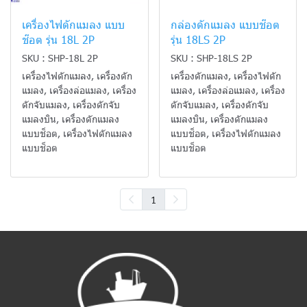
เครื่องไฟดักแมลง แบบ
กล่องดักแมลง แบบช๊อต
ช๊อต รุ่น 18L 2P
รุ่น 18LS 2P
SKU : SHP-18L 2P
SKU : SHP-18LS 2P
เครื่องไฟดักแมลง, เครื่องดัก
เครื่องดักแมลง, เครื่องไฟดัก
แมลง, เครื่องล่อแมลง, เครื่อง
แมลง, เครื่องล่อแมลง, เครื่อง
ดักจับแมลง, เครื่องดักจับ
ดักจับแมลง, เครื่องดักจับ
แมลงบิน, เครื่องดักแมลง
แมลงบิน, เครื่องดักแมลง
แบบช็อต, เครื่องไฟดักแมลง
แบบช็อต, เครื่องไฟดักแมลง
แบบช็อต
แบบช็อต
1