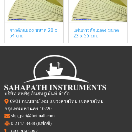
กาวดักแมลง ขนาด 20 x
แผ่นกาวดักแมลง ขนาด
54 cm.
23 x 55 cm.
บริษัท สหพัฐ อินสทรูเม้นท์ จำกัด
69/31 ถนนสายไหม แขวงสายไหม เขตสายไหม
กรุงเทพมหานคร 10220
shp_part@hotmail.com
0-2147-3488 (แฟกซ์)
082-269-5397